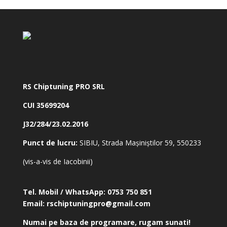
RS Chiptuning PRO SRL
CUI 35699204
J32/284/23.02.2016
Punct de lucru:
SIBIU, Strada Mașiniștilor 59, 550233
(vis-a-vis de Iacobinii)
Tel. Mobil / WhatsApp:
0753 750 851
Email:
rschiptuningpro@gmail.com
Numai pe baza de programare, rugam sunati!