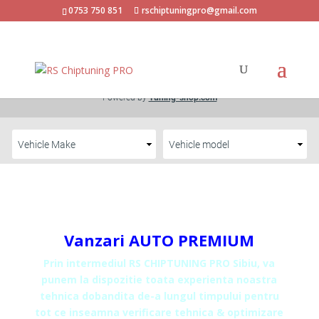
0753 750 851
rschiptuningpro@gmail.com
Vanzari AUTO PREMIUM
Prin intermediul
RS CHIPTUNING PRO Sibiu,
va
punem la dispozitie toata experienta noastra
tehnica dobandita de-a lungul timpului pentru
tot ce inseamna verificare tehnica & optimizare