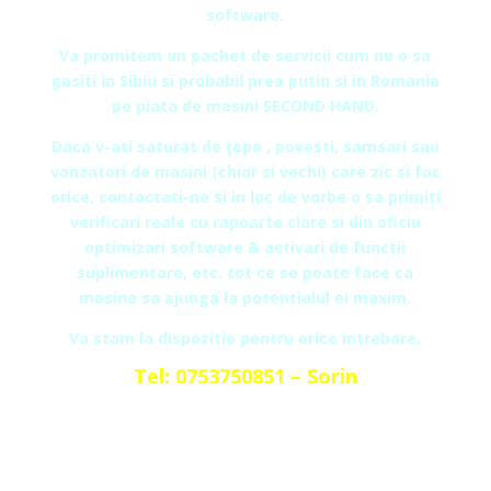
software.
Va promitem un pachet de servicii cum nu o sa
gasiti in Sibiu si probabil prea putin si in Romania
pe piata de masini SECOND HAND.
Daca v-ati saturat de ţepe , povesti, samsari sau
vanzatori de masini (chiar si vechi) care zic si fac
orice, contactati-ne si in loc de vorbe o sa primiti
verificari reale cu rapoarte clare si din oficiu
optimizari software & activari de functii
suplimentare, etc. tot ce se poate face ca
masina sa ajunga la potentialul ei maxim.
Va stam la dispozitie pentru orice intrebare.
Tel: 0753750851 – Sorin