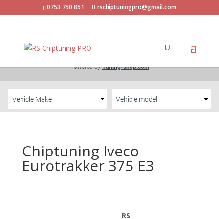
0753 750 851
rschiptuningpro@gmail.com
Chiptuning Iveco
Eurotrakker 375 E3
RS