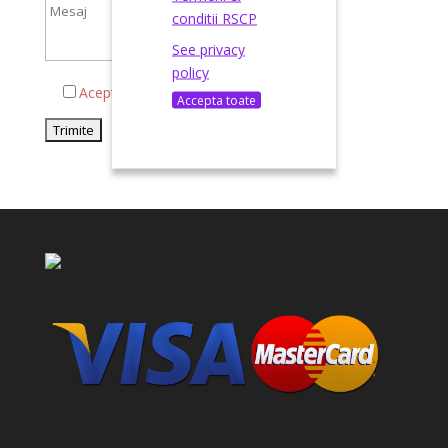
conditii RSCP
See privacy
policy
Acepta termenii si conditiile
Accepta toate