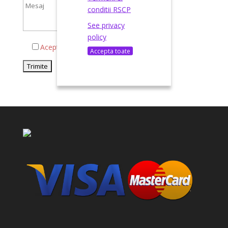
conditii RSCP
See privacy
policy
Acepta termenii si conditiile
Accepta toate