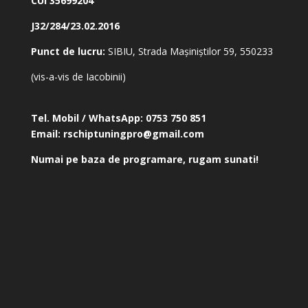
CUI 35699204
J32/284/23.02.2016
Punct de lucru:
SIBIU, Strada Mașiniștilor 59, 550233
(vis-a-vis de Iacobinii)
Tel. Mobil / WhatsApp:
0753 750 851
Email:
rschiptuningpro@gmail.com
Numai pe baza de programare, rugam sunati!