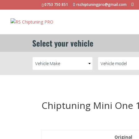
0753 750 851
rschiptuningpro@gmail.com
Chiptuning Mini One 1
Original