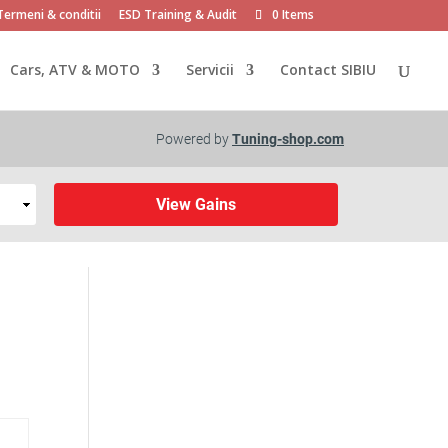
Termeni & conditii
ESD Training & Audit
0 Items
Cars, ATV & MOTO
Servicii
Contact SIBIU