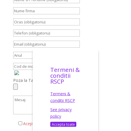
Termeni &
conditii
RSCP
Poza la Talon, Carte Identitate, Brief
Termeni &
conditii RSCP
See privacy
policy
Acepta termenii si conditiile
Accepta toate