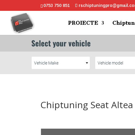
0753 750 851
rschiptuningpro@gmail.c
PROIECTE
Chiptun
Chiptuning Seat Altea 