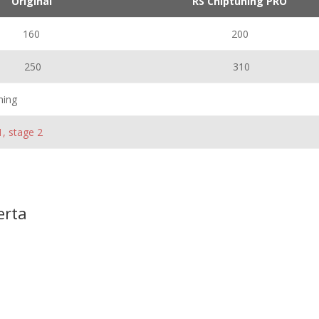
Original
RS Chiptuning PRO
160
200
250
310
ning
1, stage 2
erta