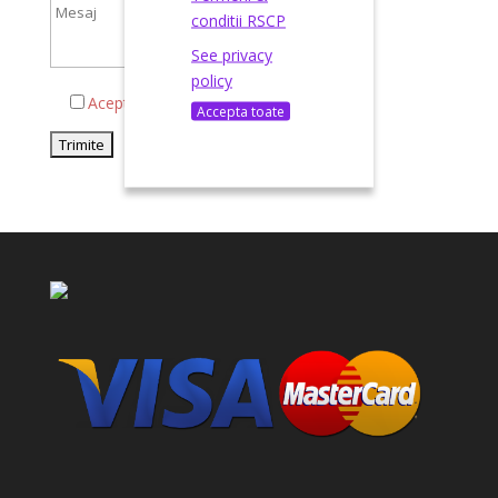
conditii RSCP
See privacy
policy
Acepta termenii si conditiile
Accepta toate