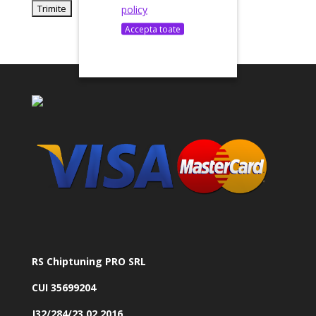
policy
Accepta toate
RS Chiptuning PRO SRL
CUI 35699204
J32/284/23.02.2016