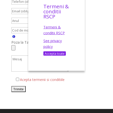
Termeni &
conditii
RSCP
Termeni &
conditii RSCP
See privacy
Poza la Talon, Carte Identitate, Brief
policy
Accepta toate
Acepta termenii si conditiile