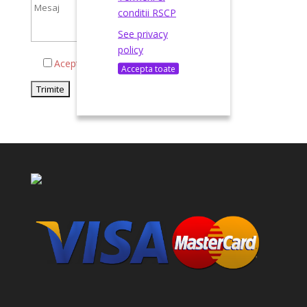
conditii RSCP
See privacy
policy
Acepta termenii si conditiile
Accepta toate