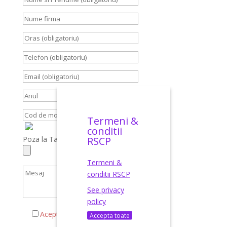
Termeni &
conditii
RSCP
Poza la Talon, Carte Identitate, Brief
Termeni &
conditii RSCP
See privacy
policy
Acepta termenii si conditiile
Accepta toate