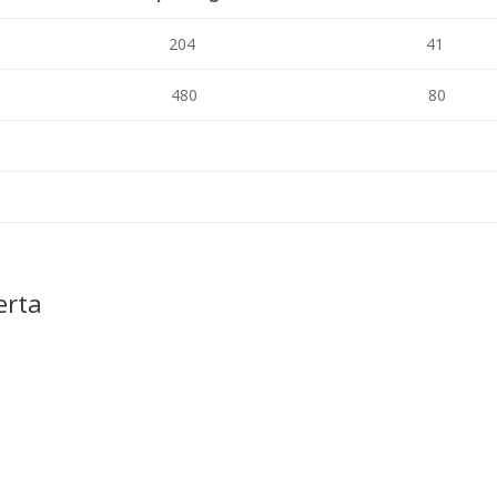
204
41
480
80
erta