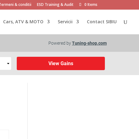
Termeni & conditii
ESD Training & Audit
0 Items
Cars, ATV & MOTO
Servicii
Contact SIBIU