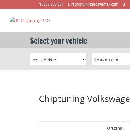
0753 750 851
rschiptuningpro@gmail.com
Chiptuning Volkswage
Original