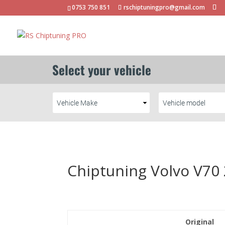
0753 750 851
rschiptuningpro@gmail.com
Chiptuning Volvo V70 
Original