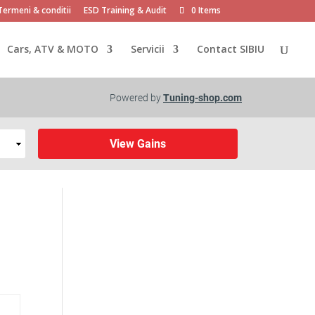
Termeni & conditii
ESD Training & Audit
0 Items
Cars, ATV & MOTO
Servicii
Contact SIBIU