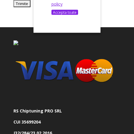
policy
Accepta toate
RS Chiptuning PRO SRL
CUI 35699204
J32/284/23.02.2016