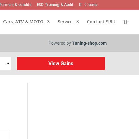
Termeni & conditii
ESD Training & Audit
0 Items
Cars, ATV & MOTO
Servicii
Contact SIBIU