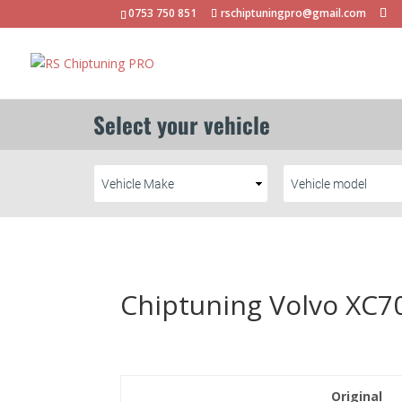
0753 750 851
rschiptuningpro@gmail.com
Chiptuning Volvo XC70
Original