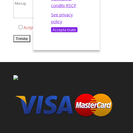
conditii RSCP
See privacy
policy
Acepta termenii si conditiile
Accepta toate