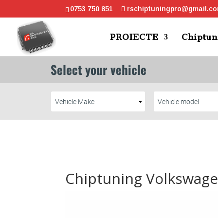
0753 750 851
rschiptuningpro@gmail.c
PROIECTE
Chiptun
Chiptuning Volkswagen