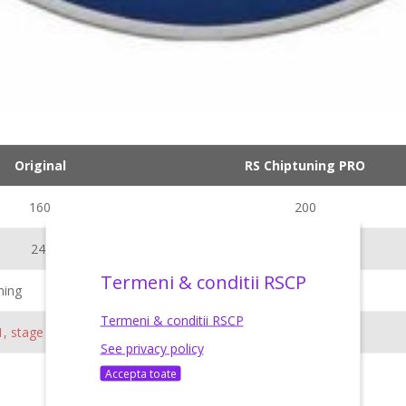
Original
RS Chiptuning PRO
160
200
240
300
Termeni & conditii RSCP
ning
Termeni & conditii RSCP
1, stage 2
See privacy policy
Accepta toate