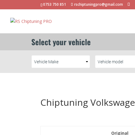
0753 750 851
rschiptuningpro@gmail.com
Chiptuning Volkswage
Original