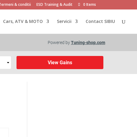
Termeni & conditii
ESD Training & Audit
0 Items
Cars, ATV & MOTO
Servicii
Contact SIBIU