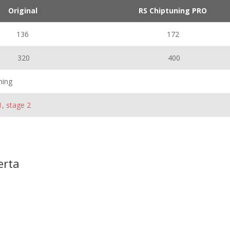
Original
RS Chiptuning PRO
136
172
320
400
ning
1, stage 2
erta