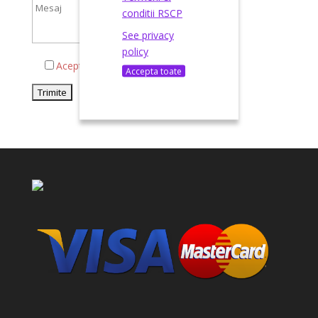
conditii RSCP
See privacy
policy
Acepta termenii si conditiile
Accepta toate